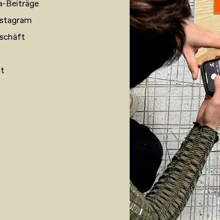
a-Beiträge
nstagram
eschäft
nt