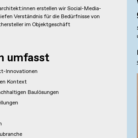
chitekt:innen erstellen wir Social-Media-
tiefen Verständnis für die Bedürfnisse von
thersteller im Objektgeschäft
n umfasst
kt-Innovationen
hen Kontext
achhaltigen Baulösungen
ellungen
n
aubranche