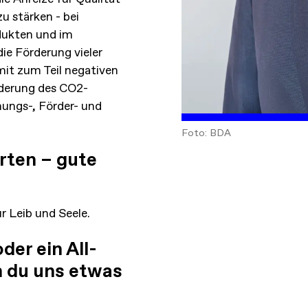
u stärken - bei
dukten und im
die Förderung vieler
mit zum Teil negativen
nderung des CO2-
nungs-, Förder- und
Foto: BDA
orten – gute
r Leib und Seele.
der ein All-
m du uns etwas