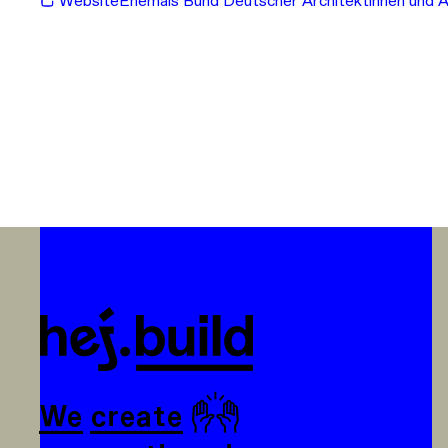
Website
Ehemals Bund Deutscher Architektinnen und 
🙌
We create