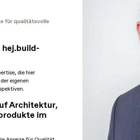
e für qualitätsvolle
 hej.build-
rtise, die hier
der eigenen
spektiven.
uf Architektur,
produkte im
ie Anreize für Qualität