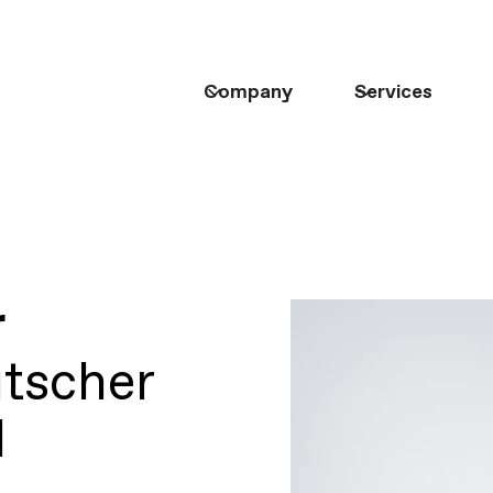
Company
Services
r
tscher
d