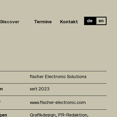
de
en
Discover
Termine
Kontakt
fischer Electronic Solutions
um
seit 2023
e
www.fischer-electronic.com
gen
Grafikdesign
PR-Redaktion