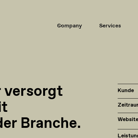
Company
Services
 versorgt
Kunde
t
Zeitra
der Branche.
Websit
Leistun