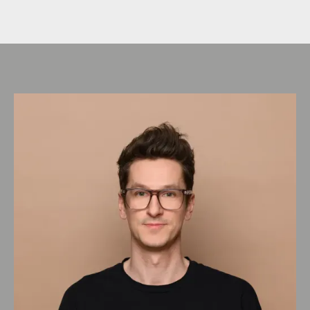
Zertifikate und Labels
Ausblick Lektion 3
(
2:33
)
Entstehung und Gründungsjahre bsph.
Gebäudezertifizierungen
(
1:56
)
DGNB
(
4:20
)
Blauer Engel
(
1:40
)
Cradle-to-cradle
(
1:25
)
Kapitel 4: Wohngesundheit
Ausblick Lektion 4
(
1:17
)
Gesund als Definition der gesamten
Umwelt
(
2:34
)
Faktoren und Ziele bei der Planung &
Ausführung
(
5:08
)