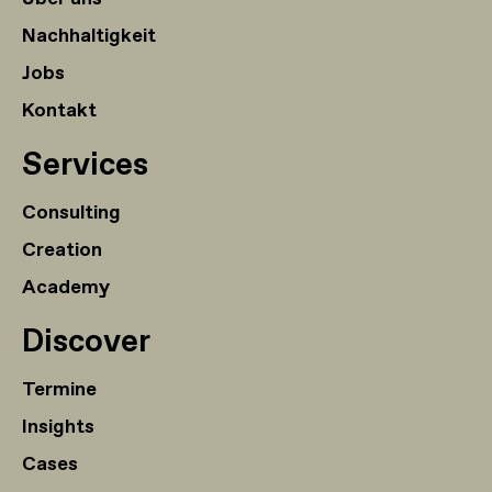
Beschichtungen und Farben:
Mineralfarben
(
6:11
)
Nachhaltigkeit
Kalkfarben / Weiterentwicklungen
(
6:20
)
Jobs
Kontakt
Einsatz von Beschichtungen und das
Beispiel Parkett
(
5:03
)
Services
Impuls: Farbe an der Fassade
(
2:16
)
Consulting
Kapitel 7: Holz und weitere
Creation
Materialklassen
Academy
Ausblick Lektion 7
(
3:45
)
Discover
Materialeigenschaften und
Anwendungsvielfalt von Holz
(
3:39
)
Termine
Materialbeispiel Holznagel
(
4:36
)
Insights
Cases
Materialklasse Keramik
(
2:54
)