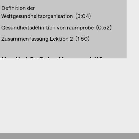
Definition der
Weltgesundheitsorganisation
(
3:04
)
Gesundheitsdefinition von raumprobe
(
0:52
)
Zusammenfassung Lektion 2
(
1:50
)
Kapitel 3: Orientierungshilfen:
Zertifikate und Labels
Ausblick Lektion 3
(
2:33
)
Entstehung und Gründungsjahre bsph.
Gebäudezertifizierungen
(
1:56
)
DGNB
(
4:20
)
Blauer Engel
(
1:40
)
Cradle-to-cradle
(
1:25
)