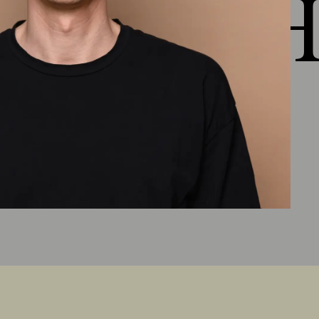
 HEJ H
Kapitel 5:
Gesunde Eigenschaften
Ausblick Lektion 5
(
3:50
)
Materialvorstellung Gesunde
Eigenschaften
(
1:34
)
Weitere Filterkriterien
(
1:43
)
Materialwissen Ökologie
(
1:51
)
Zusammenfassung Lektion 5
(
3:49
)
Kapitel 6: Gesunde Rohstoffe
Ausblick Lektion 6
(
5:10
)
Naturfasern/Natürliche Textilien,