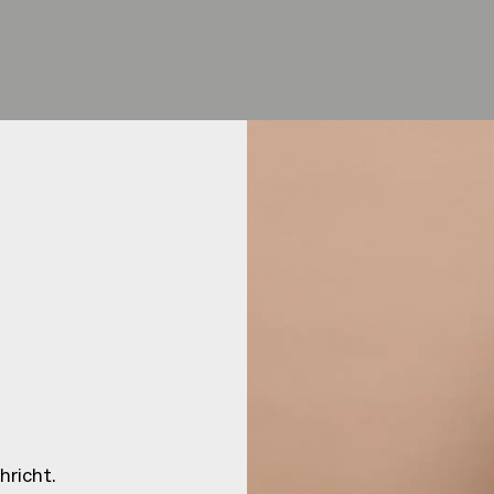
HEJ
HEJ
hricht.