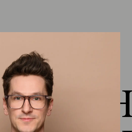
Kapitel 4: Wohngesundheit
Ausblick Lektion 4
(
1:17
)
Gesund als Definition der gesamten
Umwelt
(
2:34
)
Faktoren und Ziele bei der Planung &
Ausführung
(
5:08
)
Wissen was drin ist
(
1:10
)
 HEJ H
Behaglichkeit
(
3:19
)
Raumluftqualität
(
3:00
)
VOC - Aktive Luftreinigung
(
3:27
)
Materialvorstellung Wohngesundheit
(
8:18
)